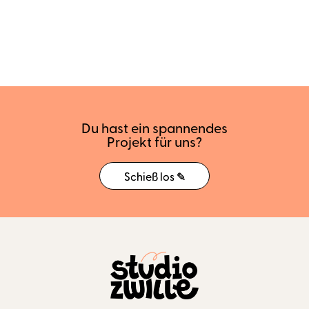
Du hast ein spannendes
Projekt für uns?
Schieß los ✎
Schieß los ✎