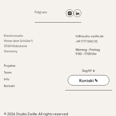
Folg' uns:
Kreativstudio
hi@studio-zwille.de
Hinter dem Schilde 5
+49 1777 0461 35
31134 Hildesheim
Montag – Freitag
Germany
9:00 – 17:00 Uhr
Projekte
Sag Hi! ☺︎
Team
Info
Kontakt ✎
Kontakt ✎
Kontakt
© 2026 Studio Zwille. All rights reserved